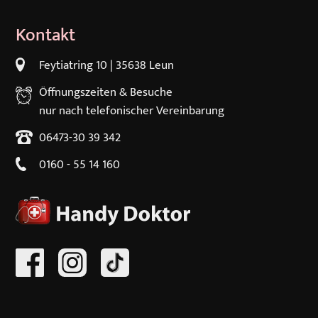
Kontakt
iPhone 8
Feytiatring 10 | 35638 Leun
iPhone 7 Plus
Öffnungszeiten & Besuche
iPhone 7
nur nach telefonischer Vereinbarung
06473-30 39 342
iPhone 6S Plus
0160 - 55 14 160
iPhone 6S
iPhone 6 Plus
iPhone 6